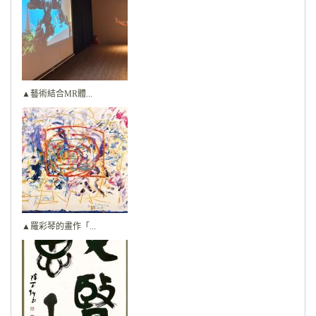
▲藝術結合MR體...
▲羅彩琴的畫作「...