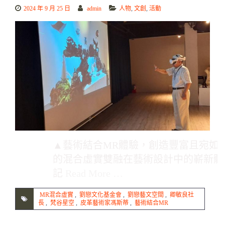
2024 年 9 月 25 日
admin
人物
,
文創
,
活動
▲藝術結合MR體驗，創造豐富且宛如
的混合虛實雙融在藝術設計中的嶄新體
記
Read More …
MR混合虛實
,
劉戀文化基金會
,
劉戀藝文空間
,
卿敏良社
長
,
梵谷星空
,
皮革藝術家馮斯蒂
,
藝術結合MR