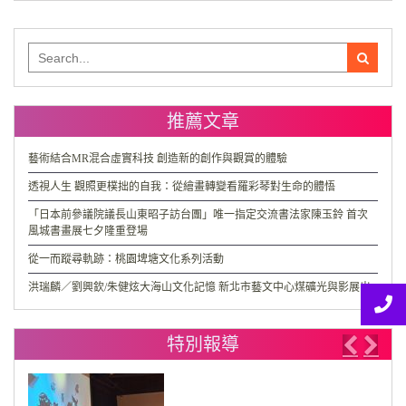
Search
for:
推薦文章
藝術結合MR混合虛實科技 創造新的創作與觀賞的體驗
透視人生 觀照更樸拙的自我：從繪畫轉變看羅彩琴對生命的體悟
「日本前參議院議長山東昭子訪台團」唯一指定交流書法家陳玉鈴 首次
風城書畫展七夕隆重登場
從一而蹤尋軌跡：桃園埤塘文化系列活動
洪瑞麟／劉興欽/朱健炫大海山文化記憶 新北市藝文中心煤礦光與影展出
特別報導
Previo
Nex