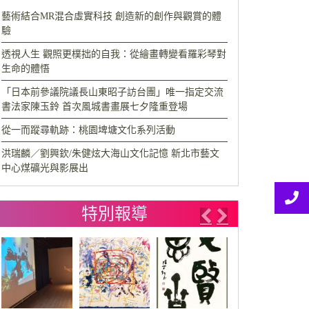
藝術結合MR混合虛實科技 創造新的創作與觀賞的體
驗
透視人生 觀照更樸拙的自我：從繪畫轉變看羅彩琴對
生命的體悟
「日本前參議院議長山東昭子訪台團」唯一指定交流
書法家陳玉鈴 首次風城書畫展七夕隆重登場
從一而蹤尋軌跡：桃園埤塘文化系列活動
洪瑞麟／劉興欽/朱健炫大海山文化記憶 新北市藝文
中心煤礦光與影展出
特別報導
Previous
Next