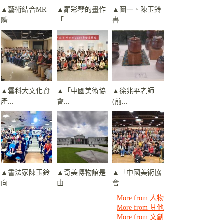
▲藝術結合MR
▲羅彩琴的畫作
▲圖一、陳玉鈴
體...
「...
書...
▲雲科大文化資
▲「中國美術協
▲徐兆平老師
產...
會...
(前...
▲書法家陳玉鈴
▲奇美博物館是
▲「中國美術協
向...
由...
會...
More from 人物
More from 其他
More from 文創