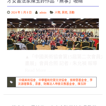
才女書法家陳玉鈴作品「無事」吸睛
2024 年 1 月 8 日
admin
人物
,
其他
,
活動
▲「中國美術協會第15屆第二次會員大
畫展」會員合照 記者 / 朱允禎 報導
Read More …
中國美術協會
,
中華藝術欣賞交流協會
,
張榮發基金會
,
李
沃源理事長
,
漆書
,
財團法人坤泰文教基金會
,
陳玉鈴