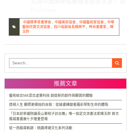
左為中國美術協會理事長李沃源。 記者 
Read More …
中國標準草書學會
,
中國美術協會
,
中國藝術家協會
,
中華
藝術欣賞交流協會
,
四川省副省長楊興平
,
時尚書畫家
,
陳
玉鈴
Search
for:
推薦文章
藝術結合MR混合虛實科技 創造新的創作與觀賞的體驗
透視人生 觀照更樸拙的自我：從繪畫轉變看羅彩琴對生命的體悟
「日本前參議院議長山東昭子訪台團」唯一指定交流書法家陳玉鈴 首次
風城書畫展七夕隆重登場
從一而蹤尋軌跡：桃園埤塘文化系列活動