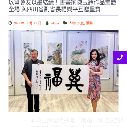
以筆會友以墨結緣！書畫家陳玉鈴作品驚艷
全場 與四川省副省長楊興平互贈墨寶
2023 年 11 月 13 日
admin
人物
,
文創
,
活動
▲陳玉鈴現場揮毫「萬福」致贈主辦單