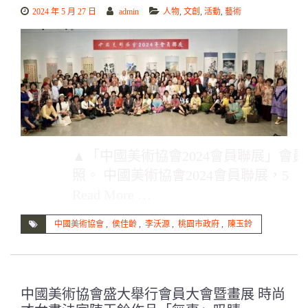
2024 年 5 月 27 日
admin
人物
,
文創
,
活動
,
藝術
▲「中國美術協會2024會員聯展」會
照。 中國美術協會2024會員聯展，5
Read More …
中國美術協會
,
侯佳齡
,
李沃源
,
桃園市政府
,
陳玉鈴
中國美術協會盛大舉行會員大會暨畫展 時尚