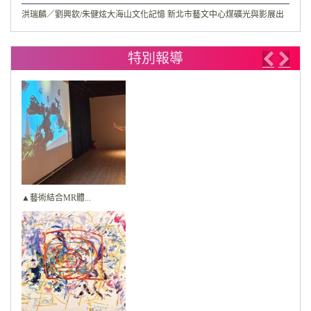
洪瑞麟／劉興欽/朱健炫大海山文化記憶 新北市藝文中心煤礦光與影展出
特別報導
Previo
Nex
▲藝術結合MR體...