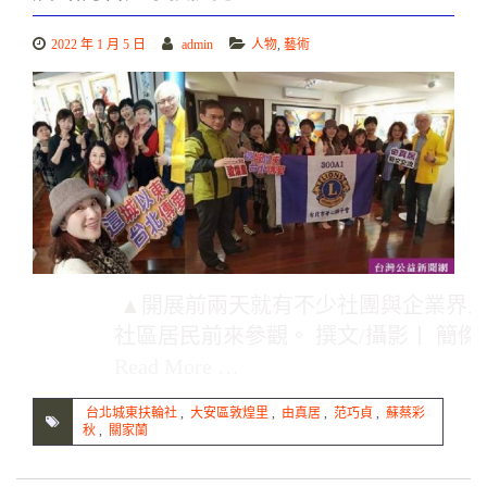
2022 年 1 月 5 日
admin
人物
,
藝術
▲開展前兩天就有不少社團與企業界
社區居民前來參觀。 撰文/攝影〡 簡傑
Read More …
台北城東扶輪社
,
大安區敦煌里
,
由真居
,
范巧貞
,
蘇蔡彩
秋
,
關家蘭