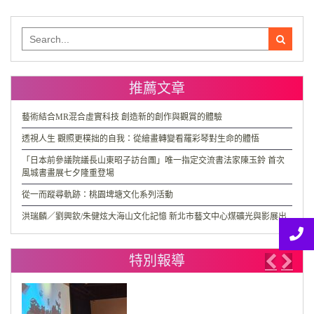
Search
for:
推薦文章
藝術結合MR混合虛實科技 創造新的創作與觀賞的體驗
透視人生 觀照更樸拙的自我：從繪畫轉變看羅彩琴對生命的體悟
「日本前參議院議長山東昭子訪台團」唯一指定交流書法家陳玉鈴 首次
風城書畫展七夕隆重登場
從一而蹤尋軌跡：桃園埤塘文化系列活動
洪瑞麟／劉興欽/朱健炫大海山文化記憶 新北市藝文中心煤礦光與影展出
特別報導
Previo
Nex