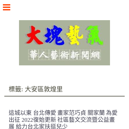
Skip
to
content
華人藝術新聞網
標籤:
大安區敦煌里
這城以東 台北傳愛 畫家范巧貞 關家蘭 為愛
出征 2022復始更新 社區藝文交流暨公益畫
展 給力台北家扶挺兒少