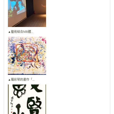
▲藝術結合MR體...
▲羅彩琴的畫作「...