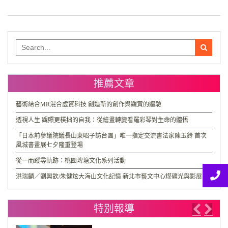
Search
for:
推薦文章
藝術結合MR混合虛實科技 創造新的創作與觀賞的體驗
透視人生 觀照更樸拙的自我：從繪畫轉變看羅彩琴對生命的體悟
「日本前參議院議長山東昭子訪台團」唯一指定交流書法家陳玉鈴 首次
風城書畫展七夕隆重登場
從一而蹤尋軌跡：桃園埤塘文化系列活動
洪瑞麟／劉興欽/朱健炫大海山文化記憶 新北市藝文中心煤礦光與影展出
特別報導
Previo
Nex