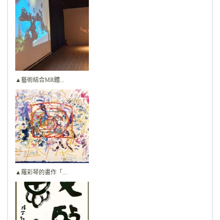
▲藝術結合MR體...
▲羅彩琴的畫作「...