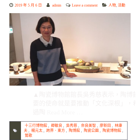
2019 年 5 月 6 日
admin
Leave a comment
人物
,
活動
▲陶瓷博物館館長吳秀慈表示，陶博館
要的使命就是要推動「文化深根」，希
過陶
Read More …
十三行博物館
,
卿敏良
,
吳秀慈
,
奈良美智
,
廖新田
,
林康
夫
,
楊元太
,
跨界．東方
,
陶博館
,
陶瓷公園
,
陶瓷博物館
,
鶯歌