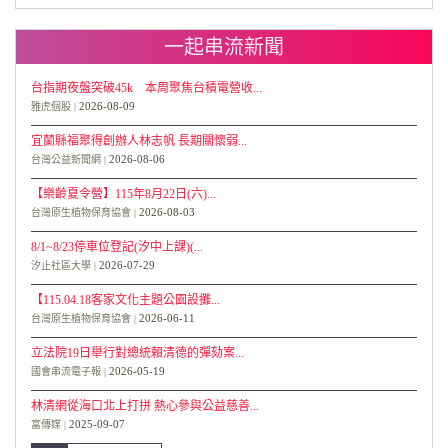
一起串流新聞
台指期夜盤突破45k 本周聚焦台積電營收...
2026-08-09
雅虎個股
宜蘭縣福聚得創辦人林志帆 長期關懷弱...
2026-08-06
台灣公益新聞網
【樂齡夏令營】115年8月22日(六)...
2026-08-03
台灣原生植物保育協會
8/1~8/23停車位登記(汐中上課)(...
2026-07-29
汐止社區大學
【115.04.18客家文化主題公園設攤...
2026-06-11
台灣原生植物保育協會
立法院19日舉行對總統賴清德的彈劾案...
2026-05-19
國會串流電子報
林清網從海口北上打拼 熱心參與公益慈善...
2025-09-07
富傳媒