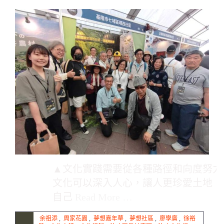
▲文化實踐需要從各種路徑和向度努力
文化可以深入人心，讓人更珍愛土地，
自己
Read More …
余祖添
,
周家花園
,
夢想嘉年華
,
夢想社區
,
廖學廣
,
徐裕