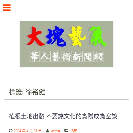
Skip
to
content
華人藝術新聞網
標籤:
徐裕健
植根土地出發 不要讓文化的實踐成為空談
2024 年 4 月 23 日
admin
活動