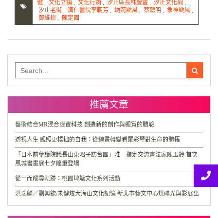
健
,
文化立鎮
,
文化行銷
,
汐止區長林慶豐
,
汐止文化網
,
汐止老街
,
濟仁醫院李朝芳
,
納莉颱風
,
蔡聰明
,
象神颱風
,
鄭維棕
,
陳定國
Search
for:
推薦文章
藝術結合MR混合虛實科技 創造新的創作與觀賞的體驗
透視人生 觀照更樸拙的自我：從繪畫轉變看羅彩琴對生命的體悟
「日本前參議院議長山東昭子訪台團」唯一指定交流書法家陳玉鈴 首次
風城書畫展七夕隆重登場
從一而蹤尋軌跡：桃園埤塘文化系列活動
洪瑞麟／劉興欽/朱健炫大海山文化記憶 新北市藝文中心煤礦光與影展出