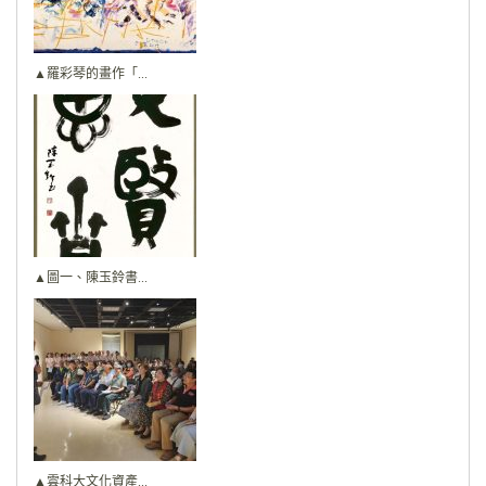
▲羅彩琴的畫作「...
▲圖一、陳玉鈴書...
▲雲科大文化資產...