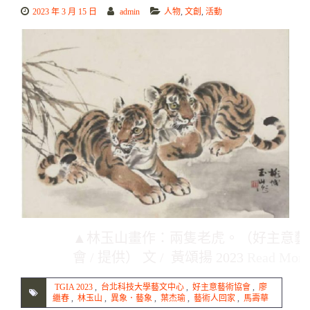
2023 年 3 月 15 日
admin
人物
,
文創
,
活動
▲林玉山畫作：兩隻老虎。（好主意藝
會 / 提供） 文 / 黃頌揚 2023
Read Mor
TGIA 2023
,
台北科技大學藝文中心
,
好主意藝術協會
,
廖
繼春
,
林玉山
,
異象．藝象
,
葉杰瑜
,
藝術人回家
,
馬壽華