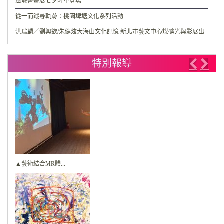
風城書畫展七夕隆重登場
從一而蹤尋軌跡：桃園埤塘文化系列活動
洪瑞麟／劉興欽/朱健炫大海山文化記憶 新北市藝文中心煤礦光與影展出
特別報導
Previo
Nex
▲藝術結合MR體...