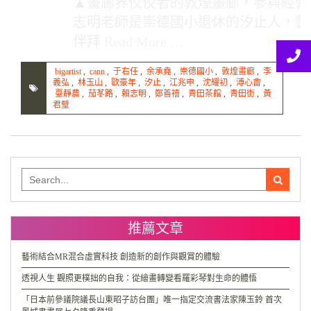
▲畫廊界佼佼者的敦煌畫廊，參與經營
志明老師是崇德國小退休的汐止人，藝
伴拜
Read More …
bigartist
,
cann
,
于右任
,
余承堯
,
崇德國小
,
敦煌畫廊
,
李
義弘
,
林玉山
,
歐豪年
,
汐止
,
江兆申
,
沈耀初
,
溥心畬
,
臺靜農
,
茄苳路
,
賴志明
,
鄭善禧
,
青田茶館
,
青田街
,
黃
君璧
Search
for:
推薦文章
藝術結合MR混合虛實科技 創造新的創作與觀賞的體驗
透視人生 觀照更樸拙的自我：從繪畫轉變看羅彩琴對生命的體悟
「日本前參議院議長山東昭子訪台團」唯一指定交流書法家陳玉鈴 首次