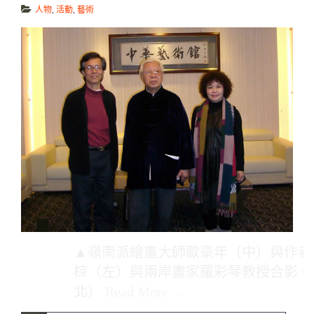
人物
,
活動
,
藝術
▲嶺南派繪畫大師歐豪年（中）與作者
棕（左）與兩岸畫家羅彩琴教授合影。
北）
Read More …