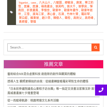
bigartist
,
cann
,
八大山人
,
八駿圖
,
卿敏良
,
唐寅
,
寒江釣
雪
,
居巢
,
居濂
,
嶺南畫派
,
張其昀
,
張大千
,
張學良
,
惲
南田
,
折衷畫風
,
李憶含
,
歐豪年
,
歐豪年畫作
,
歐豪年逝
世
,
江雪
,
渡海三家
,
溥心畬
,
石濤
,
竹林七賢
,
羅彩琴
,
葉公超
,
蘇東坡
,
趙少昂
,
陳樹人
,
韓愈
,
高劍父
,
高奇峰
,
黃君璧
,
黎雄
Search
for:
推薦文章
藝術結合MR混合虛實科技 創造新的創作與觀賞的體驗
透視人生 觀照更樸拙的自我：從繪畫轉變看羅彩琴對生命的體悟
「日本前參議院議長山東昭子訪台團」唯一指定交流書法家陳玉鈴 首次
風城書畫展七夕隆重登場
從一而蹤尋軌跡：桃園埤塘文化系列活動