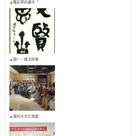
▲羅彩琴的畫作「...
▲圖一、陳玉鈴書...
▲雲科大文化資產...