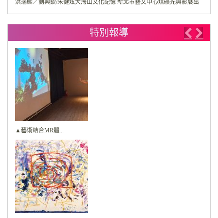
洪瑞麟／劉興欽/朱健炫大海山文化記憶 新北市藝文中心煤礦光與影展出
特別報導
Previo
Nex
▲藝術結合MR體...