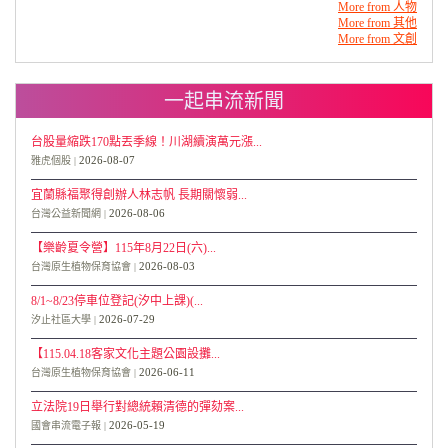
More from 人物
More from 其他
More from 文創
一起串流新聞
台股量縮跌170點丟季線！川湖續演萬元漲...
2026-08-07
雅虎個股
宜蘭縣福聚得創辦人林志帆 長期關懷弱...
2026-08-06
台灣公益新聞網
【樂齡夏令營】115年8月22日(六)...
2026-08-03
台灣原生植物保育協會
8/1~8/23停車位登記(汐中上課)(...
2026-07-29
汐止社區大學
【115.04.18客家文化主題公園設攤...
2026-06-11
台灣原生植物保育協會
立法院19日舉行對總統賴清德的彈劾案...
2026-05-19
國會串流電子報