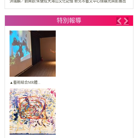
洪瑞麟／劉興欽/朱健炫大海山文化記憶 新北市藝文中心煤礦光與影展出
特別報導
Previo
Nex
▲藝術結合MR體...