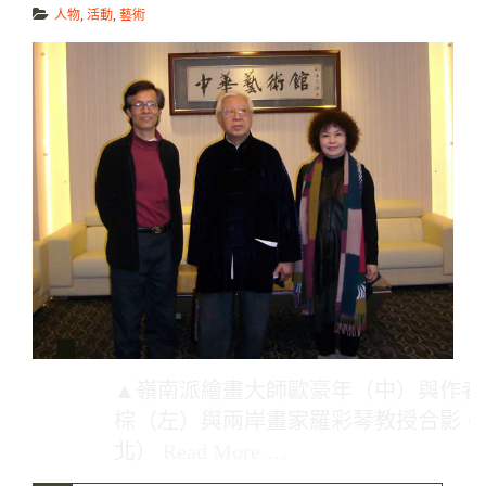
人物
,
活動
,
藝術
▲嶺南派繪畫大師歐豪年（中）與作者
棕（左）與兩岸畫家羅彩琴教授合影。
北）
Read More …