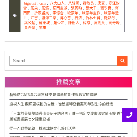
bigartist
,
cann
,
八大山人
,
八駿圖
,
卿敏良
,
唐寅
,
寒江釣
雪
,
居巢
,
居濂
,
嶺南畫派
,
張其昀
,
張大千
,
張學良
,
惲
南田
,
折衷畫風
,
李憶含
,
歐豪年
,
歐豪年畫作
,
歐豪年逝
世
,
江雪
,
渡海三家
,
溥心畬
,
石濤
,
竹林七賢
,
羅彩琴
,
葉公超
,
蘇東坡
,
趙少昂
,
陳樹人
,
韓愈
,
高劍父
,
高奇峰
,
黃君璧
,
黎雄
Search
for:
推薦文章
藝術結合MR混合虛實科技 創造新的創作與觀賞的體驗
透視人生 觀照更樸拙的自我：從繪畫轉變看羅彩琴對生命的體悟
「日本前參議院議長山東昭子訪台團」唯一指定交流書法家陳玉鈴 首次
風城書畫展七夕隆重登場
從一而蹤尋軌跡：桃園埤塘文化系列活動