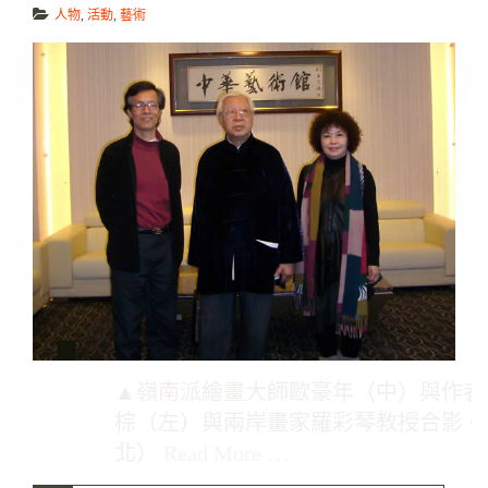
人物
,
活動
,
藝術
▲嶺南派繪畫大師歐豪年（中）與作者
棕（左）與兩岸畫家羅彩琴教授合影。
北）
Read More …