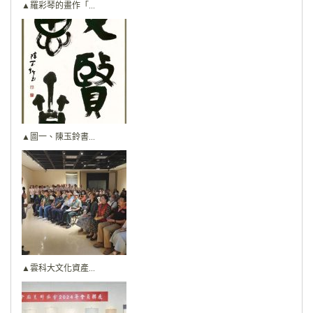
▲羅彩琴的畫作「...
▲圖一、陳玉鈴書...
▲雲科大文化資產...