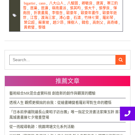
bigartist
,
cann
,
八大山人
,
八駿圖
,
卿敏良
,
唐寅
,
寒江釣
雪
,
居巢
,
居濂
,
嶺南畫派
,
張其昀
,
張大千
,
張學良
,
惲
南田
,
折衷畫風
,
李憶含
,
歐豪年
,
歐豪年畫作
,
歐豪年逝
世
,
江雪
,
渡海三家
,
溥心畬
,
石濤
,
竹林七賢
,
羅彩琴
,
葉公超
,
蘇東坡
,
趙少昂
,
陳樹人
,
韓愈
,
高劍父
,
高奇峰
,
黃君璧
,
黎雄
Search
for:
推薦文章
藝術結合MR混合虛實科技 創造新的創作與觀賞的體驗
透視人生 觀照更樸拙的自我：從繪畫轉變看羅彩琴對生命的體悟
「日本前參議院議長山東昭子訪台團」唯一指定交流書法家陳玉鈴 首次
風城書畫展七夕隆重登場
從一而蹤尋軌跡：桃園埤塘文化系列活動