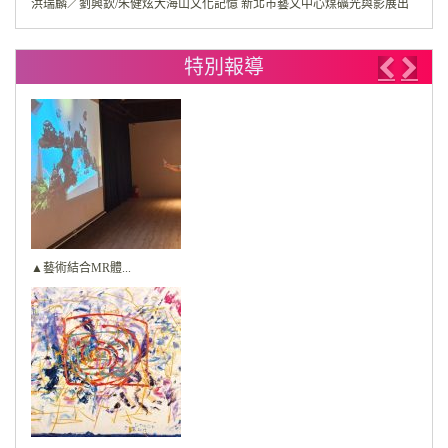
洪瑞麟／劉興欽/朱健炫大海山文化記憶 新北市藝文中心煤礦光與影展出
特別報導
Previo
Nex
▲藝術結合MR體...