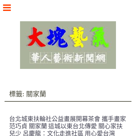
Skip
to
content
華人藝術新聞網
標籤:
關家蘭
台北城東扶輪社公益畫展開幕茶會 攜手畫家
范巧貞 關家蘭 這城以東台北傳愛 關心家扶
兒少 呂慶龍：文化走進社區 用心愛台灣