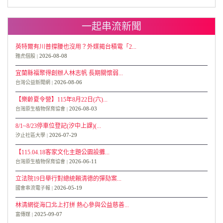
一起串流新聞
英特爾有川普撐腰也沒用？外媒揭台積電「2...
2026-08-08
雅虎個股
宜蘭縣福聚得創辦人林志帆 長期關懷弱...
2026-08-06
台灣公益新聞網
【樂齡夏令營】115年8月22日(六)...
2026-08-03
台灣原生植物保育協會
8/1~8/23停車位登記(汐中上課)(...
2026-07-29
汐止社區大學
【115.04.18客家文化主題公園設攤...
2026-06-11
台灣原生植物保育協會
立法院19日舉行對總統賴清德的彈劾案...
2026-05-19
國會串流電子報
林清網從海口北上打拼 熱心參與公益慈善...
2025-09-07
富傳媒