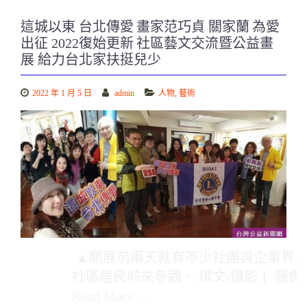
這城以東 台北傳愛 畫家范巧貞 關家蘭 為愛
出征 2022復始更新 社區藝文交流暨公益畫
展 給力台北家扶挺兒少
2022 年 1 月 5 日
admin
人物
,
藝術
▲開展前兩天就有不少社團與企業界
社區居民前來參觀。 撰文/攝影〡 簡傑
Read More …