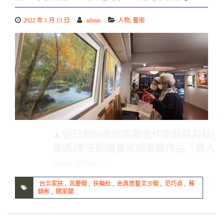
2022 年 1 月 13 日
admin
人物
,
藝術
▲留日的90歲抗癌勵志作家蘇蔡彩秋(
媽媽)率先認購畫家關家蘭作品「奧入
Read More …
台北家扶
,
呂慶龍
,
扶輪社
,
由真居藝文沙龍
,
范巧貞
,
蘇
錦彬
,
關家蘭