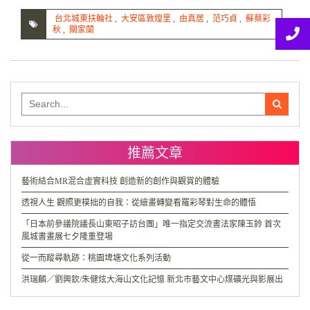
台北城東扶輪社
,
大安區敦煌里
,
由真居
,
范巧貞
,
蘇蔡彩
秋
,
關家蘭
Search
for:
推薦文章
藝術結合MR混合虛實科技 創造新的創作與觀賞的體驗
透視人生 觀照更樸拙的自我：從繪畫轉變看羅彩琴對生命的體悟
「日本前參議院議長山東昭子訪台團」唯一指定交流書法家陳玉鈴 首次
風城書畫展七夕隆重登場
從一而蹤尋軌跡：桃園埤塘文化系列活動
洪瑞麟／劉興欽/朱健炫大海山文化記憶 新北市藝文中心煤礦光與影展出