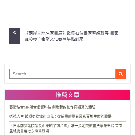
文
《兩岸三地名家畫展》邀集42位畫家春韻聯展 畫家
章
羅彩琴：希望文化春燕早點到來
導
覽
Search
for:
推薦文章
藝術結合MR混合虛實科技 創造新的創作與觀賞的體驗
透視人生 觀照更樸拙的自我：從繪畫轉變看羅彩琴對生命的體悟
「日本前參議院議長山東昭子訪台團」唯一指定交流書法家陳玉鈴 首次
風城書畫展七夕隆重登場