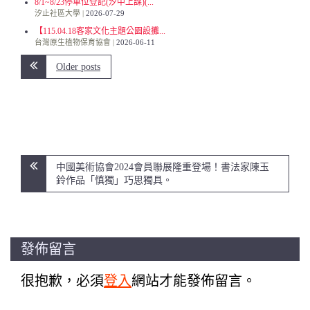
8/1~8/23停車位登記(汐中上課)(...
汐止社區大學
2026-07-29
【115.04.18客家文化主題公園設攤...
台灣原生植物保育協會
2026-06-11
Older posts
文
中國美術協會2024會員聯展隆重登場！書法家陳玉
章
鈴作品「慎獨」巧思獨具。
導
覽
發佈留言
很抱歉，必須
登入
網站才能發佈留言。