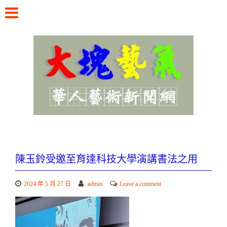
Skip
to
content
華人藝術新聞網
陳玉鈴受邀至育達科技大學演講書法之用
2024 年 5 月 27 日
admin
Leave a comment