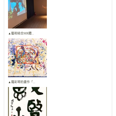
▲藝術結合MR體...
▲羅彩琴的畫作「...