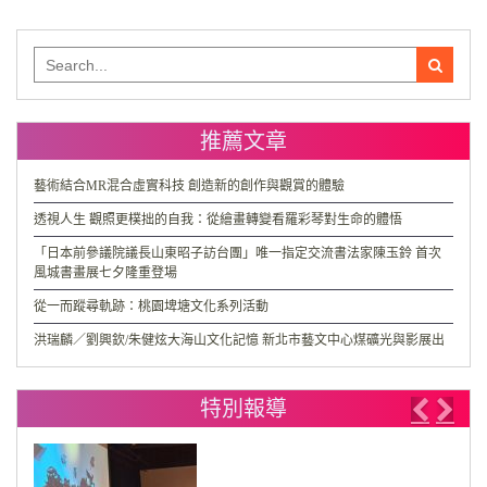
Search
for:
推薦文章
藝術結合MR混合虛實科技 創造新的創作與觀賞的體驗
透視人生 觀照更樸拙的自我：從繪畫轉變看羅彩琴對生命的體悟
「日本前參議院議長山東昭子訪台團」唯一指定交流書法家陳玉鈴 首次
風城書畫展七夕隆重登場
從一而蹤尋軌跡：桃園埤塘文化系列活動
洪瑞麟／劉興欽/朱健炫大海山文化記憶 新北市藝文中心煤礦光與影展出
特別報導
Previo
Nex