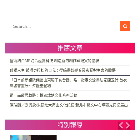
Search
for:
推薦文章
藝術結合MR混合虛實科技 創造新的創作與觀賞的體驗
透視人生 觀照更樸拙的自我：從繪畫轉變看羅彩琴對生命的體悟
「日本前參議院議長山東昭子訪台團」唯一指定交流書法家陳玉鈴 首次
風城書畫展七夕隆重登場
從一而蹤尋軌跡：桃園埤塘文化系列活動
洪瑞麟／劉興欽/朱健炫大海山文化記憶 新北市藝文中心煤礦光與影展出
特別報導
Previo
Nex