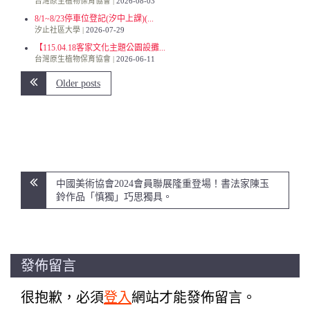
台灣原生植物保育協會
2026-08-03
8/1~8/23停車位登記(汐中上課)(...
汐止社區大學
2026-07-29
【115.04.18客家文化主題公園設攤...
台灣原生植物保育協會
2026-06-11
Older posts
文
中國美術協會2024會員聯展隆重登場！書法家陳玉
章
鈴作品「慎獨」巧思獨具。
導
覽
發佈留言
很抱歉，必須
登入
網站才能發佈留言。