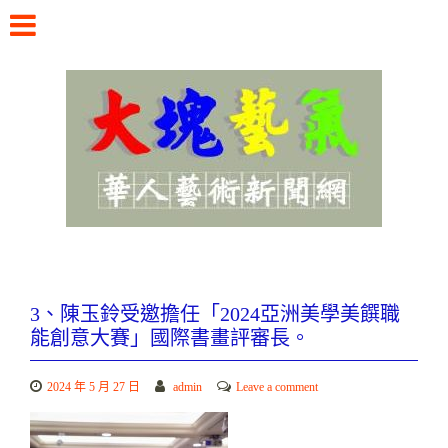
Skip
to
content
華人藝術新聞網
3、陳玉鈴受邀擔任「2024亞洲美學美饌職
能創意大賽」國際書畫評審長。
2024 年 5 月 27 日
admin
Leave a comment