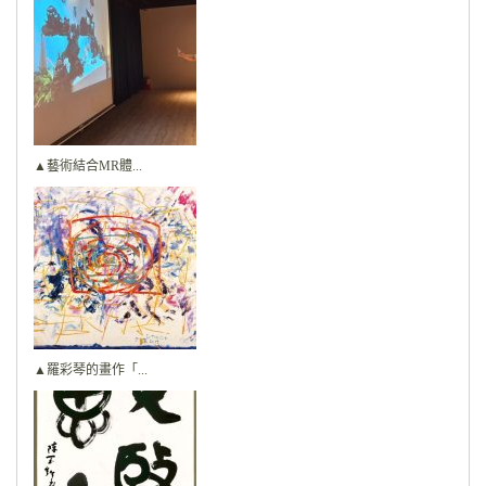
▲藝術結合MR體...
▲羅彩琴的畫作「...