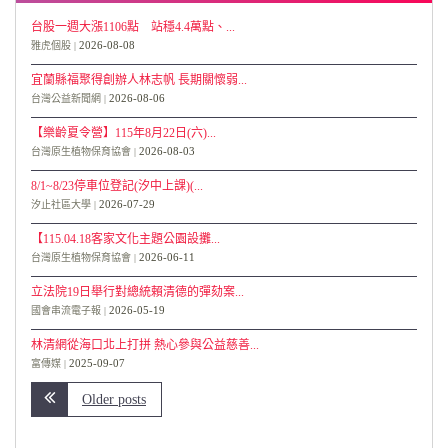
台股一週大漲1106點 站穩4.4萬點、...
2026-08-08
雅虎個股
宜蘭縣福聚得創辦人林志帆 長期關懷弱...
2026-08-06
台灣公益新聞網
【樂齡夏令營】115年8月22日(六)...
2026-08-03
台灣原生植物保育協會
8/1~8/23停車位登記(汐中上課)(...
2026-07-29
汐止社區大學
【115.04.18客家文化主題公園設攤...
2026-06-11
台灣原生植物保育協會
立法院19日舉行對總統賴清德的彈劾案...
2026-05-19
國會串流電子報
林清網從海口北上打拼 熱心參與公益慈善...
2025-09-07
富傳媒
Older posts