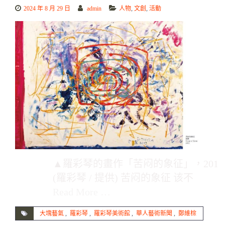
2024 年 8 月 29 日
admin
人物
,
文創
,
活動
▲羅彩琴的畫作「苦闷的象征」，201
(羅彩琴 / 提供) 苦闷的象征 该不
Read More …
大塊藝氣
,
羅彩琴
,
羅彩琴美術館
,
華人藝術新聞
,
鄭維棕