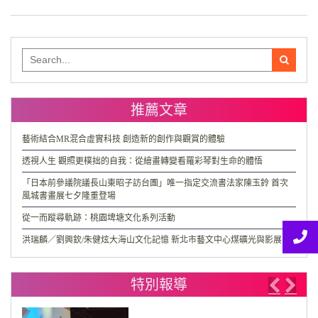
Search
for:
推薦文章
藝術結合MR混合虛實科技 創造新的創作與觀賞的體驗
透視人生 觀照更樸拙的自我：從繪畫轉變看羅彩琴對生命的體悟
「日本前參議院議長山東昭子訪台團」唯一指定交流書法家陳玉鈴 首次
風城書畫展七夕隆重登場
從一而蹤尋軌跡：桃園埤塘文化系列活動
洪瑞麟／劉興欽/朱健炫大海山文化記憶 新北市藝文中心煤礦光與影展出
特別報導
Previo
Nex