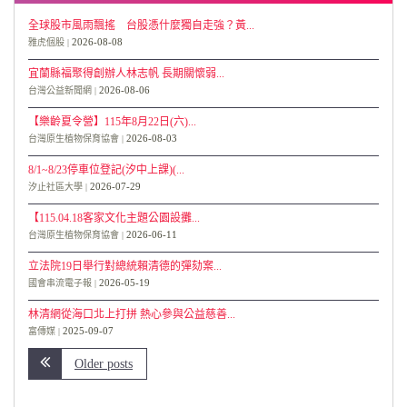
全球股市風雨飄搖 台股憑什麼獨自走強？黃...
2026-08-08
雅虎個股
宜蘭縣福聚得創辦人林志帆 長期關懷弱...
2026-08-06
台灣公益新聞網
【樂齡夏令營】115年8月22日(六)...
2026-08-03
台灣原生植物保育協會
8/1~8/23停車位登記(汐中上課)(...
2026-07-29
汐止社區大學
【115.04.18客家文化主題公園設攤...
2026-06-11
台灣原生植物保育協會
立法院19日舉行對總統賴清德的彈劾案...
2026-05-19
國會串流電子報
林清網從海口北上打拼 熱心參與公益慈善...
2025-09-07
富傳媒
Older posts