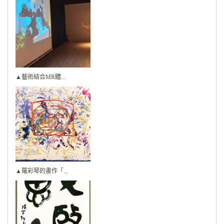
▲藝術結合MR體...
▲羅彩琴的畫作「...