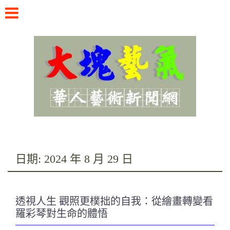
Skip
to
content
華人藝術新聞網
日期:
2024 年 8 月 29 日
透視人生 觀照更樸拙的自我：從繪畫轉變看
羅彩琴對生命的體悟