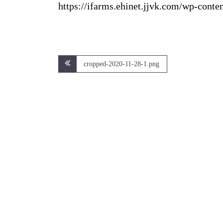
https://ifarms.ehinet.jjvk.com/wp-cont
文
cropped-2020-11-28-1.png
章
導
覽