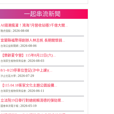
一起串流新聞
AI錢潮瘋灌！鴻海7月營收站穩3千億大關...
2026-08-08
雅虎個股
宜蘭縣福聚得創辦人林志帆 長期關懷弱...
2026-08-06
台灣公益新聞網
【樂齡夏令營】115年8月22日(六)...
2026-08-03
台灣原生植物保育協會
8/1~8/23停車位登記(汐中上課)(...
2026-07-29
汐止社區大學
【115.04.18客家文化主題公園設攤...
2026-06-11
台灣原生植物保育協會
立法院19日舉行對總統賴清德的彈劾案...
2026-05-19
國會串流電子報