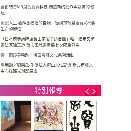
藝術結合MR混合虛實科技 創造新的創作與觀賞的體
驗
透視人生 觀照更樸拙的自我：從繪畫轉變看羅彩琴對
生命的體悟
「日本前參議院議長山東昭子訪台團」唯一指定交流
書法家陳玉鈴 首次風城書畫展七夕隆重登場
從一而蹤尋軌跡：桃園埤塘文化系列活動
洪瑞麟／劉興欽/朱健炫大海山文化記憶 新北市藝文
中心煤礦光與影展出
特別報導
Previous
Next