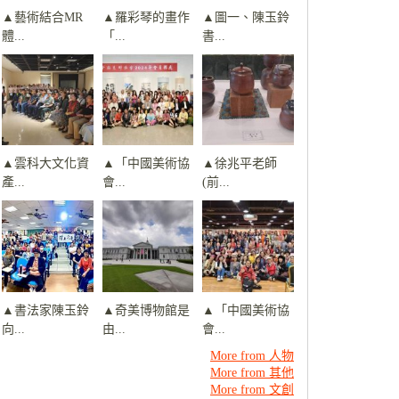
▲藝術結合MR
▲羅彩琴的畫作
▲圖一、陳玉鈴
體...
「...
書...
▲雲科大文化資
▲「中國美術協
▲徐兆平老師
產...
會...
(前...
▲書法家陳玉鈴
▲奇美博物館是
▲「中國美術協
向...
由...
會...
More from 人物
More from 其他
More from 文創