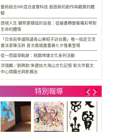
藝術結合MR混合虛實科技 創造新的創作與觀賞的體
驗
透視人生 觀照更樸拙的自我：從繪畫轉變看羅彩琴對
生命的體悟
「日本前參議院議長山東昭子訪台團」唯一指定交流
書法家陳玉鈴 首次風城書畫展七夕隆重登場
從一而蹤尋軌跡：桃園埤塘文化系列活動
洪瑞麟／劉興欽/朱健炫大海山文化記憶 新北市藝文
中心煤礦光與影展出
特別報導
Previous
Next