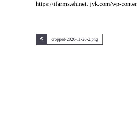
https://ifarms.ehinet.jjvk.com/wp-cont
文
cropped-2020-11-28-2.png
章
導
覽