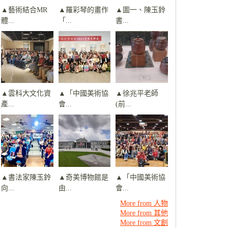
▲藝術結合MR
▲羅彩琴的畫作
▲圖一、陳玉鈴
體...
「...
書...
▲雲科大文化資
▲「中國美術協
▲徐兆平老師
產...
會...
(前...
▲書法家陳玉鈴
▲奇美博物館是
▲「中國美術協
向...
由...
會...
More from 人物
More from 其他
More from 文創