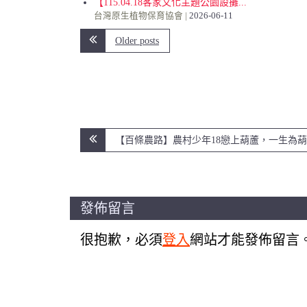
【115.04.18客家文化主題公園設攤...
台灣原生植物保育協會
2026-06-11
Older posts
文
【百條農路】農村少年18戀上葫蘆，一生為
章
導
覽
發佈留言
很抱歉，必須
登入
網站才能發佈留言