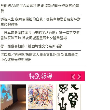
藝術結合MR混合虛實科技 創造新的創作與觀賞的體
驗
透視人生 觀照更樸拙的自我：從繪畫轉變看羅彩琴對
生命的體悟
「日本前參議院議長山東昭子訪台團」唯一指定交流
書法家陳玉鈴 首次風城書畫展七夕隆重登場
從一而蹤尋軌跡：桃園埤塘文化系列活動
洪瑞麟／劉興欽/朱健炫大海山文化記憶 新北市藝文
中心煤礦光與影展出
特別報導
Previous
Next