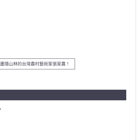
葫蘆隱山林的台灣農村藝術家張家農！
。