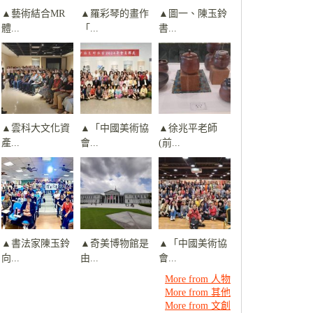
▲藝術結合MR
▲羅彩琴的畫作
▲圖一、陳玉鈴
體...
「...
書...
▲雲科大文化資
▲「中國美術協
▲徐兆平老師
產...
會...
(前...
▲書法家陳玉鈴
▲奇美博物館是
▲「中國美術協
向...
由...
會...
More from 人物
More from 其他
More from 文創