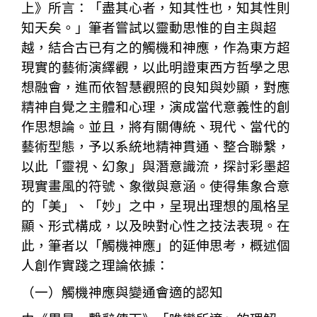
上》所言：「盡其心者，知其性也，知其性則
知天矣。」筆者嘗試以靈動思惟的自主與超
越，結合古已有之的觸機和神應，作為東方超
現實的藝術演繹觀，以此明證東西方哲學之思
想融會，進而依智慧觀照的良知與妙顯，對應
精神自覺之主體和心理，演成當代意義性的創
作思想論。並且，將有關傳統、現代、當代的
藝術型態，予以系統地精神貫通、整合聯繫，
以此「靈視、幻象」與潛意識流，探討彩墨超
現實畫風的符號、象徵與意涵。使得集象合意
的「美」、「妙」之中，呈現出理想的風格呈
顯、形式構成，以及映對心性之技法表現。在
此，筆者以「觸機神應」的延伸思考，概述個
人創作實踐之理論依據：
（一）觸機神應與變通會適的認知