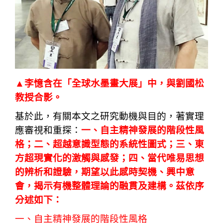
▲李憶含在「全球水墨畫大展」中，與劉國松
教授合影。
基於此，有關本文之研究動機與目的，著實理
應審視和重探：
一、自主精神發展的階段性風
格；二、超越意識型態的系統性圖式；三、東
方超現實化的激觸與感發；四、當代唯易思想
的辨析和證驗，期望以此感時契機、興中意
會，揭示有機整體理論的融貫及建構。茲依序
分述如下：
一、自主精神發展的階段性風格