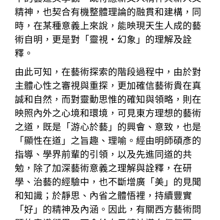
精神，也契合有機整體理論的融貫和建構，同
時，在某種意義上來說，能映現天生人成的藝
術自明，更是對「靈視・幻象」的理解及詮
釋。
由此可知，在藝術探索的階段過程中，由於對
主體心性之審視與重探，更加確信藝術貴在真
誠和自然，而對靈動思惟的確知與領略，則在
映照內外之心境和環境，可見東方理想的藝術
之道，既是「游心於藝」的興會、意致，也是
「顯性在道」之旨趣、理喻。經由明師碩彥的
指導、學界前輩的引領，以及先進同道的共
勉，除了加深藝術意義之理解與詮釋，在研
學、治藝的經驗中，也不斷增廣「美」的見聞
和知識；於靜思、內省之體悟裡，持續豐實
「好」的精神及內涵。因此，有關西方藝術問