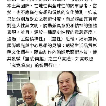
本土與國際、在地性與全球性的簡單思考，當
然，也不應僅存妄想和偏執的文化臆測，抑或
只是分別及對立之藝術忖度，而是體認其真實
對應人性與文明，觸動兼具意識和精神的整體
表現。並且，源於一種歷史進程的意義審度，
通過「主體精神性」（靈性）思惟，揭示兼具
國際眼光與中心思想的見解；透過生活品質彰
明文化精神，藉由創作內涵顯示藝術本質，使
其象徵「靈感∕興趣」之生命實踐，如實映照
「究竟∕真實」的智慧行止。