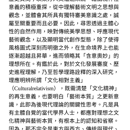
意義的積極重探，從中理解藝術文明之思想與
觀念，並體會其所具有獨特審美意識之處，誠
屬至關重要而且必要。因此，尋思透過主體心
性的自然作用，映對傳統美學思想、呼應現代
藝術觀念，以及顯明當代創作型態，除了使得
風格圖式深刻而明徹之外，在生命境界上也能
逐漸超越且昇華，進而領略其「含意奧妙」的
理想所在。有鑑於此，對於文化發展審度、歷
史進程理解，乃至哲學理路詮釋的深入研究，
理應明辨所謂「文化相對主義」
（Culturalrelativism），既需清楚「文化精神」
的再生意義，也要明白「藝術本質」之更新意
識，此即為後現代理論的關鍵性思考。凡是具
有主體自覺的當代學界人士，都應對理想之文
化精神與藝術本質，有根本上的認知和省察。
因為，那不完全是東方與西方、傳統與現代、