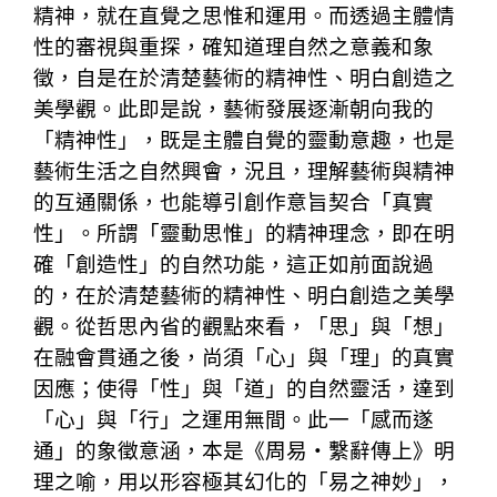
精神，就在直覺之思惟和運用。而透過主體情
性的審視與重探，確知道理自然之意義和象
徵，自是在於清楚藝術的精神性、明白創造之
美學觀。此即是說，藝術發展逐漸朝向我的
「精神性」，既是主體自覺的靈動意趣，也是
藝術生活之自然興會，況且，理解藝術與精神
的互通關係，也能導引創作意旨契合「真實
性」。所謂「靈動思惟」的精神理念，即在明
確「創造性」的自然功能，這正如前面說過
的，在於清楚藝術的精神性、明白創造之美學
觀。從哲思內省的觀點來看，「思」與「想」
在融會貫通之後，尚須「心」與「理」的真實
因應；使得「性」與「道」的自然靈活，達到
「心」與「行」之運用無間。此一「感而遂
通」的象徵意涵，本是《周易・繫辭傳上》明
理之喻，用以形容極其幻化的「易之神妙」，