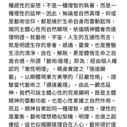
種感性的妄想，不是一種理智的執著，而是一
種理性的延伸。因此，無論是自然真理，抑或
是藝術信仰，都是緣於生命自身而靈動起用，
隨同主體心性而自然顯現，依循精神體會而道
理明證。就藝術、宇宙、人生的互通性而言，
既是明證生存的意會、感通、靈覺，也是應驗
生活的清淨、自在、解脫，更是體悟生命之自
度合適。所謂「藝術∕道理」即為：經由個人確
認的「覺性明理」，親身實證之「悟道顯
藝」，以期體現東方美學的「莊嚴性格」，證
驗當代藝術之「通達義理」，由此一觀念延
伸，我們可說主體心性的究竟顯明，既是主體
精神的靈動功能，也是心性意識之自然作用。
而且，精神自覺如同一種理智、感性、理性
的
度量衡，藝術理想猶似契機、明理、合道之超
連結，這也似揭顯道理自在人心、藝術得於道