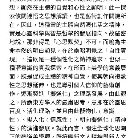
想，顯然在主體的自覺和心性之顯明，此一探
索攸關迷悟之思想解讀，也是藝術創作關鍵所
在，因此，這種靈的主體自然演化活之精神，
實是心靈科學與智慧哲學的發展指向。故嚴密
地說，那非得是「心思默契」不可，而喻為生
命本然的明白顯見，在於靈昭明覺之「自性實
現」，這既是一種個性化之精神追求，也似一
種潛意識的真我探索。在形而上美學的意義層
面，既是促成主體的精神自覺，使其朝向複數
性之思想延伸，也是導引個人信仰的藝術創
作，逐漸契進「擬道化」之理路發展。由此觀
之，所謂東方學人的嚴肅思考，意即在於靈思
百度、活化理路，並且由此擬物化﹙意識
性﹚、擬人化﹙情感性﹚，朝向擬道化﹙精神
性﹚的演進發展。就此而言，關注全球化思潮
下的藝道美學觀，既符應新文人精神與新人文