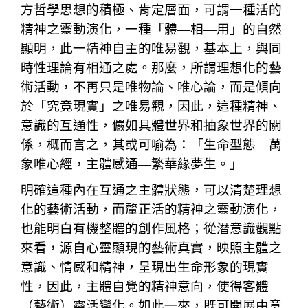
方哲學思想的積極、肯定層面，可謂一種活的
精神之靈動演化，一種「體―相―用」的自然
顯明，此一精神自主的唯易觀，基本上，與同
時性理論有相通之處。那麼，所謂理想化的藝
術活動，不再只是唯物論、唯心論，而是傾向
於「究竟現實」之唯易觀，因此，這種精神、
意識的互通性，儼如具體世界和抽象世界的關
係，概而言之，其或可喻為：「生命型態―萬
象唯心經，主體感通―繁華緣夢生。」
明確這種內在互通之主體狀態，可以清楚理想
化的藝術活動，而釐正活的精神之靈動演化，
也能明白有機整體的創作風格；從潛意識觀點
來看，源自心靈顯現的藝術真實，映照主體之
意識、情感和精神，呈現出生命形象的現實
性，因此，主體自覺的精神意向，使得客體
（藝術）靈活變化。如此一來，既可開展由意