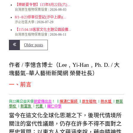
【樂齡夏令營】115年8月22日(六)...
台灣原生植物保育協會
2026-08-03
8/1~8/23停車位登記(汐中上課)(...
汐止社區大學
2026-07-29
【115.04.18客家文化主題公園設攤...
台灣原生植物保育協會
2026-06-11
Older posts
作者 / 李憶含博士（Lee﹐Yi-Han﹐Ph. D. / 大
塊藝氣–華人藝術新聞網 榮譽社長）
一、前言
與22萬公益天使
把愛傳出去
！
〡
陳湧仁醫師
〡
原生植物
〡
熱水爐
〡
野菜
學校
〡
新富族
〡
代書
〡
輔仁中學
當今在這文化全球化思潮之下，後現代情境所
關注的當代性議題，仍存在許多不得不面對之
歷史質問；以東方人文蘊涵來說，藉由精神性