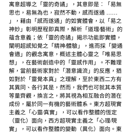
寓意超導之「靈的奇譎」，其意即是︰「易無
思也，易無為也，寂然不動，感而遂通 ……
」，藉由「感而遂通」的如實體會，以「易之
神妙」彰明歷程即真際，解析「道理∕藝術」的
蘊含意義；依「靈的奇譎」揭示功能即實體，
闡明超感知覺之「精神∕體驗」，進而採「變通
會適」的觀念寓意，概述主體心靈之「唯易思
想」，在藝術創造中的「靈感作用」。不難理
解，當前藝術家對於「潛意識流」的反應，猶
如對於「靈覺本真」之理解，至於東西二方有
其異同、各行其是，然而，我們也可就其本質
等量齊觀，換言之，將其視為相互融合的潛在
成份，屬於同一有機的藝術體系。東方超現實
主義之「心靈∕真實」，可以看作整體的恆定
（靈化）面向，西方超現實主義之「心理∕現
實」，可以看作整體的變動（異化）面向。東