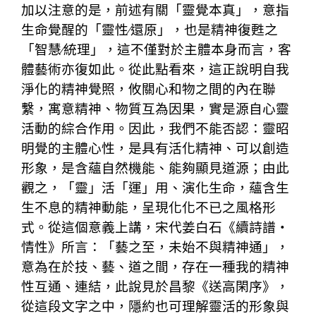
加以注意的是，前述有關「靈覺本真」，意指
生命覺醒的「靈性∕還原」，也是精神復甦之
「智慧∕統理」，這不僅對於主體本身而言，客
體藝術亦復如此。從此點看來，這正說明自我
淨化的精神覺照，攸關心和物之間的內在聯
繫，寓意精神、物質互為因果，實是源自心靈
活動的綜合作用。因此，我們不能否認：靈昭
明覺的主體心性，是具有活化精神、可以創造
形象，是含蘊自然機能、能夠顯見道源；由此
觀之，「靈」活「運」用、演化生命，蘊含生
生不息的精神動能，呈現化化不已之風格形
式。從這個意義上講，宋代姜白石《續詩譜・
情性》所言：「藝之至，未始不與精神通」，
意為在於技、藝、道之間，存在一種我的精神
性互通、連結，此說見於昌黎《送高閑序》，
從這段文字之中，隱約也可理解靈活的形象與