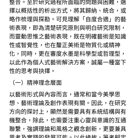
整合。至於研究過程所面臨的問題與困難，選
擇以概括性的析出方式，將其歸納、統合，或
略作梳理與探勘。可見理解「自度合適」的藝
術表現，即為清楚研究原則與明白研究限制，
而靈動思惟之藝術表現，既在明確藝術是知識
性或智覺性，也在釐正美術是物質化或精神
化，同時，更在審度水墨是科學型或哲理型，
以此作為個人式藝術解決方案，誠屬一種當下
性的思考與抉擇。
（一）精神理念層面
以藝術形式與內容而言，通常和當今美學思
想、藝術理論及創作表現有關。因此，在研究
方向的探討上，顯然是需要具有系統結構與有
機整合，除此，也需要注重心靈與意識的互通
聯繫，強調理論和風格之觀念創新，更要兼具
思考及實踐的發展可能。以此緣故，筆者擬定