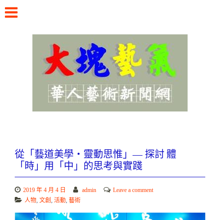
Skip
to
content
華人藝術新聞網
從「藝道美學・靈動思惟」— 探討 體
「時」用「中」的思考與實踐
2019 年 4 月 4 日
admin
Leave a comment
人物
,
文創
,
活動
,
藝術