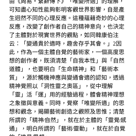
由《周易・繫辭傳下》「唯變所適」的理解，
可知盡心知性能夠彰明客觀世界影響，自是產
生迥然不同的心理反應。這種蘊藉奇妙的心理
反應，改變了創作者自己的精神意向，也決定
了主體對於現實世界的觀點，如同韓康伯注
云：「變通貴於適時，趣舍存乎其會。」2因
此，作為一個主體自覺的藝術家，一個高度思
想的創作者，既須清楚「自我本性」與「自然
道體」，也要明白「生命精神」和「藝術本
質」，源於觸機神應與變通會適的認知，透過
精神覺照以「洞性靈之奧區」，從中理解
「靈」活「運」用的經驗過程，體會精神理想
之象徵與意義。同時，覺察「唯變所適」的思
想和觀念，揭顯藝術創造之觀照及思惟；清楚
所謂的「精神∕自然」，就在於主體的「靈覺∕感
通」，明白所謂的「藝術∕靈動」，就在於自覺