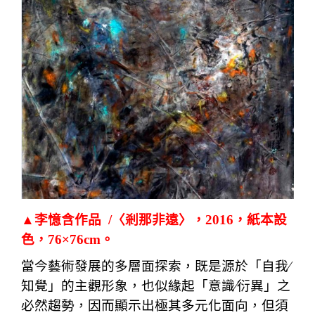
▲李憶含作品 /〈剎那非遠〉，2016，紙本設
色，76×76cm。
當今藝術發展的多層面探索，既是源於「自我∕
知覺」的主觀形象，也似緣起「意識∕衍異」之
必然趨勢，因而顯示出極其多元化面向，但須