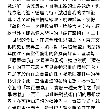
識消解、情感流動，召喚主體的生命覺醒，也
能依道而進、循理而行，激越自我的精神復
甦；甚至於藉由悟道顯靈、明理鑑真，使得
「藝道合一」之理想實現，這般含容空有、超
以世外，即為個人嚮往的「端正藝術」。二十
一世紀的今日，在這全球化思潮之下，東方文
化的更新或再生，顯示對「集體∕原型」的意識
與關注，而當代藝術的多層面探索，呈現對
「原型∕本我」之覺察和重視。這也說明「潛在
性」的真正意義。可見靈動思惟的精神理念，
乃是基於內在之合目的性，揭示隱藏其中的神
秘引介；此一靈活創造的藝術思想，揭示生命
意涵的「本質∕要素」，實屬一種東方化之「美
學∕意義」。而且，以此映對藝術自明的思想境
界，亦可確知理想的精神內容、實質形式。就
自覺與異化而言，新世紀人類文明的真正理