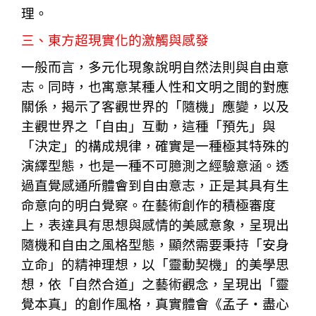
理。
三、東方超現實化的激觸與感發
一般而言，多元化現象說明自然法則與自由意
志。同時，也寓意某種人性和文明之間的對應
關係，揭示了客觀世界的「隨機」應變，以及
主觀世界之「自由」互動，這種「預先」與
「決定」的構成規律，確實是一種極其特殊的
演繹型態，也是一種不可臆測之經驗意涵。透
過直覺感通所體會到自由意志，正是其具有生
命意向的明白覺察。在藝術創作的積極審度
上，表達具有思想與感情的美感意象，呈現出
隨機和自由之風格型態，顯然需要秉持「安身
立命」的精神理想，以「靈動契機」的美學思
想，依「自然合道」之藝術觀念，呈現出「靈
覺本真」的創作風格，真實體會《孟子・盡心