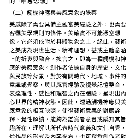
的「唯易∕思想」。
（二）觸機神應與美感意象的覺察
美感除了需要具備主觀審美經驗之外，也需要
客觀美學規則的條件。美確實不可能憑空想
像，它必須依附於具體物象之上，緣此，藝術
之美成為現世生活、精神理想，甚或主體意涵
上的折衷與融合，換言之，即為一種觸機和神
應的美感意象。創作者依據自身的歷史、文化
與民族等背景，對於有關時代、地域、事件的
意識或覺察，與其感官經驗及視覺記憶整合，
表達理性、感性和理智之內在體驗，呈現出內
心世界的精神狀態。因此，透過觸機神應與美
感意象的相互映照，使得藝術意義的對應詮
釋、覺性解讀，能夠為鑑賞者意會或感知其旨
趣所在，理解其所代表時代意義和文化自覺，
從作品的形式及內容來看，也可探悉創作者對