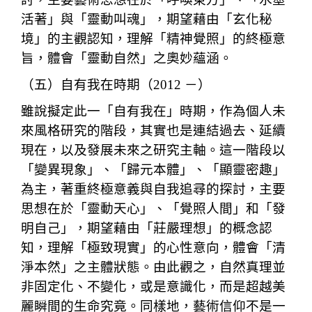
活著」與「靈動叫魂」，期望藉由「玄化秘
境」的主觀認知，理解「精神覺照」的終極意
旨，體會「靈動自然」之奧妙蘊涵。
（五）自有我在時期（2012 －）
雖說擬定此一「自有我在」時期，作為個人未
來風格研究的階段，其實也是連結過去、延續
現在，以及發展未來之研究主軸。這一階段以
「變異現象」、「歸元本體」、「顯靈密趣」
為主，著重終極意義與自我追尋的探討，主要
思想在於「靈動天心」、「覺照人間」和「發
明自己」，期望藉由「莊嚴理想」的概念認
知，理
解「極致現實」的心性意向，體會「清
淨本然」之主體狀態。由此觀之，自然真理並
非固定化、不變化，或是意識化，而是超越美
麗瞬間的生命究竟。同樣地，藝術信仰不是一