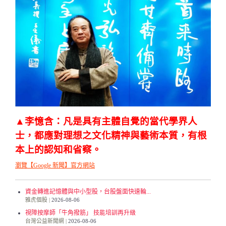
▲李憶含：凡是具有主體自覺的當代學界人
士，都應對理想之文化精神與藝術本質，有根
本上的認知和省察。
瀏覽【Google 新聞】官方網站
資金轉進記憶體與中小型股，台股盤面快速輪...
雅虎個股
2026-08-06
視障按摩師「牛角撥筋」 技能培訓再升級
台灣公益新聞網
2026-08-06