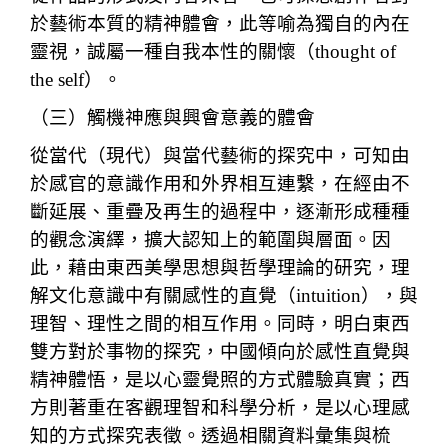
於藝術本質的精神體會，此等喻為獨自的內在
靈視，誠屬一種自我本性的關懷（thought of
the self）。
（三）觸機神應與興會意義的體會
從當代（現代）與當代藝術的探究中，可知由
於感官的意識作用和外界相互連繫，在經由不
斷延展、重疊及再生的過程中，逐漸形成種種
的觀念演繹，擴大認知上的範圍與層面。因
此，藉由東西美學思想與哲學理論的研究，理
解文化意識中有關感性的直覺（intuition），與
理智、理性之間的相互作用。同時，明白東西
雙方對於事物的探究，中國傾向於感性直覺與
精神體悟，是以心靈覺照的方式體驗真實；西
方則著重在客觀理智和科學分析，是以心理感
知的方式探究表徵。透過相關資料彙集與梳