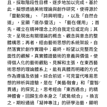
且，採取階段性目標、逐步地加以完成。基於
此，擬想透過美術理論與創作研究，使得源於
「靈動契機」、「詩興明理」，以及「自然合
道」，呈顯「道存∕靈活」、「藝在∕運用」；首
先，確立在精神理念上的自我定位或定向；其
次，呈現出有關理論的概念、觀念與意念的整
體構思；再者，經由藝術思想的系統架設，自
然落實於創作實踐中；最終，盼望以完整而全
面性的觀解，真實體證藝術的意義與價值，使
得個人化的藝術觀點、見解和主張，在東西藝
術思想的理論體系上，能有具體而明確的方式
作為遵循及依據。綜合前述，可見當代唯易思
想的辨析與證驗，是在「美藝∕融會」和「靈智∕
貫通」的探究上，思考經由「東西遇合」的精
神體會，回歸生命本身之「感覺∕統合」。換言
之，期盼通過「凝神專注」的研學治藝，顯明