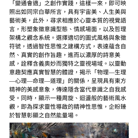
「變通會適」之創作實踐，這樣一來，即可映
照出如同宗白華所言，具有宇宙美、人生美與
藝術美，此外，尋求相應於心靈本質的視覺語
言，形塑象徵意識型態、情感場面，以及哲理
架構之觀念系統。選擇適切的圖式風格與象徵
符號，透過智性思惟之建構方式，表達蘊含自
然、真實的創作旨趣，進而以濃厚的詩意美
感，詮釋含義奧妙而獨特之靈視場域。以靈動
意趣契應真實智慧的體證，揭示「物理―生理
―心理―命理―道理」的關係，呈現具有東方
精神的美感意象，傳達隱含當代意識之自我感
受。同時，顯示一種周旋、迴盪般的藝術風水
觀，即為探求靈性導啟的精神性思惟，企盼臻
於智慧彰顯之自然能量場。